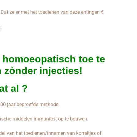
n. Dat ze er met het toedienen van deze entingen €
!
k
homoeopatisch
toe te
n
zònder injecties!
at al ?
00 jaar beproefde methode.
ische middelen immuniteit op te bouwen.
l van het toedienen/innemen van korreltjes of