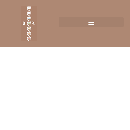
Bio-fotonen
Biori laat het lichaam zichzelf genezen met behulp van de
®
bio-fotonen methode en de ChiRen
LET OP: PER 02-04-2025 TARIEF WIJZIGING (ZIE
TARIEVEN PAGINA)
Fotonen zijn de lichtdeeltjes waaruit het hele heelal
bestaat. Bio noemen wij alles in ons lichaam. Lichtdeeltjes