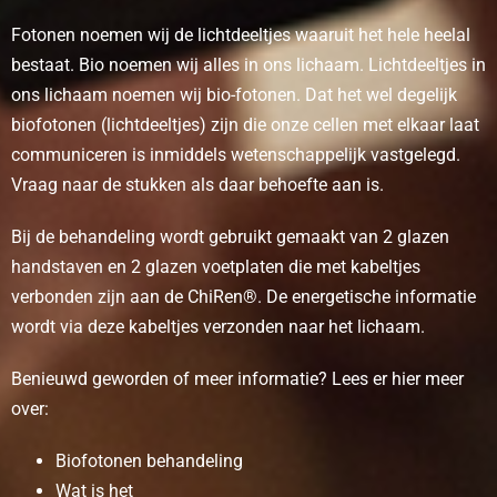
Fotonen noemen wij de lichtdeeltjes waaruit het hele heelal
bestaat. Bio noemen wij alles in ons lichaam. Lichtdeeltjes in
ons lichaam noemen wij bio-fotonen. Dat het wel degelijk
biofotonen (lichtdeeltjes) zijn die onze cellen met elkaar laat
communiceren is inmiddels wetenschappelijk vastgelegd.
Vraag naar de stukken als daar behoefte aan is.
Bij de behandeling wordt gebruikt gemaakt van 2 glazen
handstaven en 2 glazen voetplaten die met kabeltjes
verbonden zijn aan de ChiRen®. De energetische informatie
wordt via deze kabeltjes verzonden naar het lichaam.
Benieuwd geworden of meer informatie? Lees er hier meer
over:
Biofotonen behandeling
Wat is het