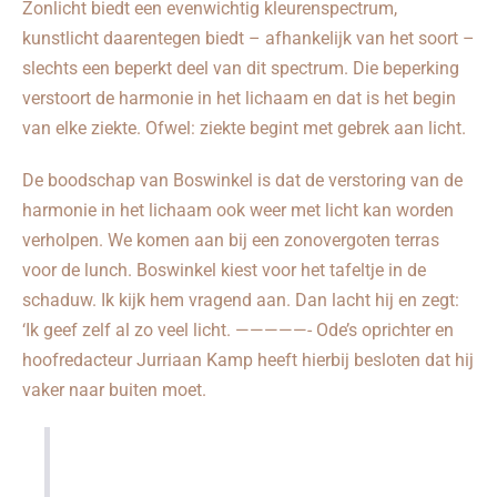
Zonlicht biedt een evenwichtig kleurenspectrum,
kunstlicht daarentegen biedt – afhankelijk van het soort –
slechts een beperkt deel van dit spectrum. Die beperking
verstoort de harmonie in het lichaam en dat is het begin
van elke ziekte. Ofwel: ziekte begint met gebrek aan licht.
De boodschap van Boswinkel is dat de verstoring van de
harmonie in het lichaam ook weer met licht kan worden
verholpen. We komen aan bij een zonovergoten terras
voor de lunch. Boswinkel kiest voor het tafeltje in de
schaduw. Ik kijk hem vragend aan. Dan lacht hij en zegt:
‘Ik geef zelf al zo veel licht. —————- Ode’s oprichter en
hoofredacteur Jurriaan Kamp heeft hierbij besloten dat hij
vaker naar buiten moet.
C.F. Kuyken van der Eijndetuin 5,
1705 HX Heerhugowaard –
06 37
35 80 58 – info@biori.nl