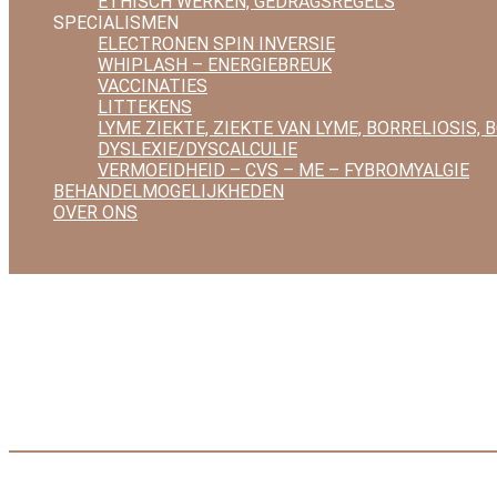
ETHISCH WERKEN, GEDRAGSREGELS
SPECIALISMEN
ELECTRONEN SPIN INVERSIE
WHIPLASH – ENERGIEBREUK
VACCINATIES
LITTEKENS
LYME ZIEKTE, ZIEKTE VAN LYME, BORRELIOSIS, 
DYSLEXIE/DYSCALCULIE
VERMOEIDHEID – CVS – ME – FYBROMYALGIE
BEHANDELMOGELIJKHEDEN
OVER ONS
Wie is wij
»
Agenda
»
Uitnodiging gratis demo dagen – agen