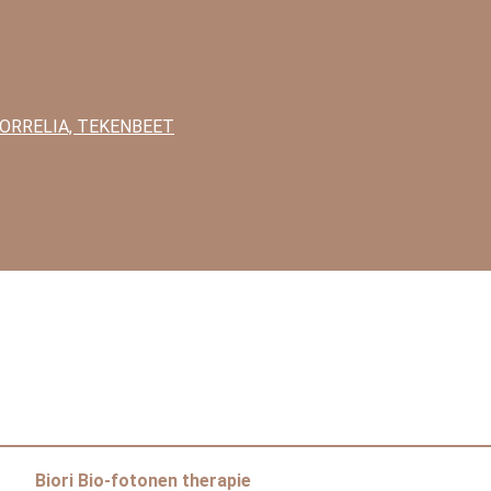
BORRELIA, TEKENBEET
da
Biori Bio-fotonen therapie