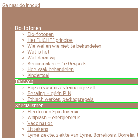
Ga naar de inhoud
Bio-fotonen
Bio-fotonen
Het “LICHT” principe
Wie wel en wie niet te behandelen
Wat is het
Wat doen wij
Kennismaken – 1e Gesprek
Hoe vaak behandelen
Kindertaal
Tarieven
Prijzen voor investering in jezelf
Betaling – géén PIN
Ethisch werken, gedragsregels
Specialismen
Electronen Spin Inversie
Whiplash – energiebreuk
Vaccinaties
Littekens
Lyme ziekte, ziekte van Lyme, Borreliosis, Borrelia