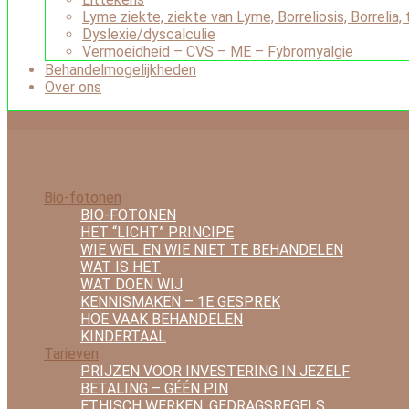
Lyme ziekte, ziekte van Lyme, Borreliosis, Borrelia
Dyslexie/dyscalculie
Vermoeidheid – CVS – ME – Fybromyalgie
Behandelmogelijkheden
Over ons
Bio-fotonen
BIO-FOTONEN
HET “LICHT” PRINCIPE
WIE WEL EN WIE NIET TE BEHANDELEN
WAT IS HET
WAT DOEN WIJ
KENNISMAKEN – 1E GESPREK
HOE VAAK BEHANDELEN
KINDERTAAL
Tarieven
PRIJZEN VOOR INVESTERING IN JEZELF
BETALING – GÉÉN PIN
ETHISCH WERKEN, GEDRAGSREGELS