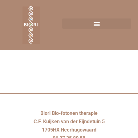
Biori – Bio-fotonen therapie
»
Wat doen wij
»
Staaf en meetpen 0149 op
10 procent
Biori Bio-fotonen therapie
C.F. Kuijken van der Eijndetuin 5
1705HX Heerhugowaard